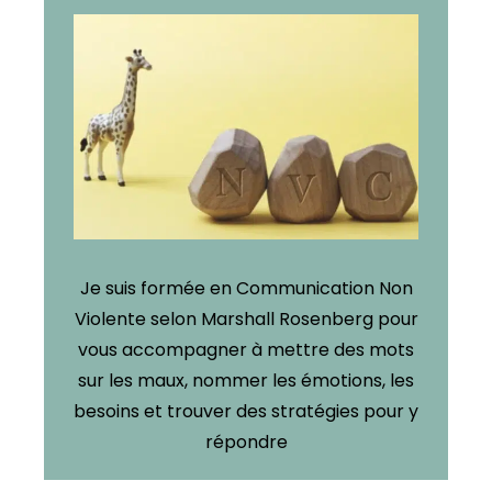
Je suis formée en Communication Non
Violente selon Marshall Rosenberg pour
vous accompagner à mettre des mots
sur les maux, nommer les émotions, les
besoins et trouver des stratégies pour y
répondre